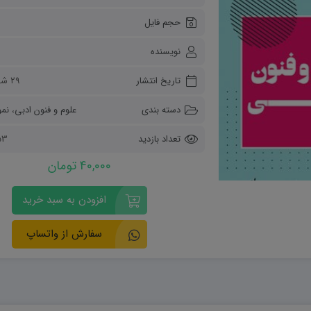
ریاضی و آمار
حجم فایل
دفاعی دهم
مدیریت خانواده
نویسنده
انسان و محیط زیست
هویت اجتماعی
تاریخ انتشار
۲۹ شهریور ۱۴۰۲
تفکر و سواد رسانه ای
دسته بندی
علوم و فنون ادبی
،
نمو
تعداد بازدید
2553
40,000 تومان
افزودن به سبد خرید
سفارش از واتساپ