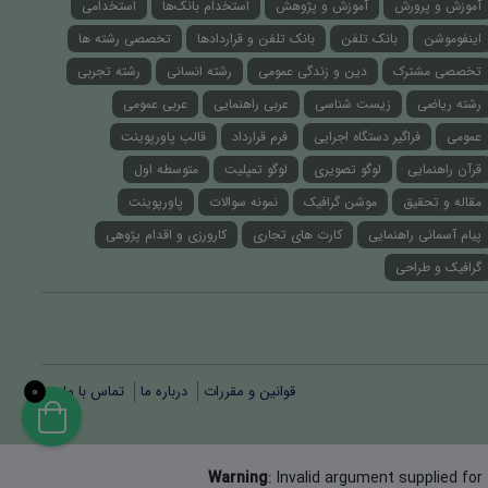
آموزش و پرورش
آموزش و پژوهش
استخدام بانک‌ها
استخدامی
اینفوموشن
بانک تلفن
بانک تلفن و قراردادها
تخصصی رشته ها
تخصصی مشترک
دین و زندگی عمومی
رشته انسانی
رشته تجربی
رشته ریاضی
زیست شناسی
عربی راهنمایی
عربی عمومی
عمومی
فراگیر دستگاه اجرایی
فرم قرارداد
قالب پاورپوینت
قرآن راهنمایی
لوگو تصویری
لوگو تمپلیت
متوسطه اول
مقاله و تحقیق
موشن گرافیک
نمونه سوالات
پاورپوینت
پیام آسمانی راهنمایی
کارت های تجاری
کارورزی و اقدام پژوهی
گرافیک و طراحی
قوانین و مقررات
درباره ما
تماس با ما
0
Warning
: Invalid argument supplied for