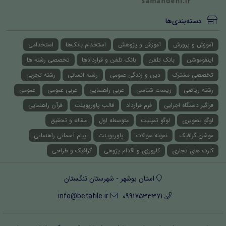
دسته‌بندی‌ها
آموزش و پرورش
آموزش و پژوهش
استخدام بانک‌ها
استخدامی
اینفوموشن
بانک تلفن
بانک تلفن و قراردادها
تخصصی رشته ها
تخصصی مشترک
دین و زندگی عمومی
رشته انسانی
رشته تجربی
رشته ریاضی
زیست شناسی
عربی راهنمایی
عربی عمومی
عمومی
فراگیر دستگاه اجرایی
فرم قرارداد
قالب پاورپوینت
قرآن راهنمایی
لوگو تصویری
لوگو تمپلیت
متوسطه اول
مقاله و تحقیق
موشن گرافیک
نمونه سوالات
پاورپوینت
پیام آسمانی راهنمایی
کارت های تجاری
کارورزی و اقدام پژوهی
گرافیک و طراحی
استان بوشهر - شهرستان تنگستان
info@betafile.ir
09917533371