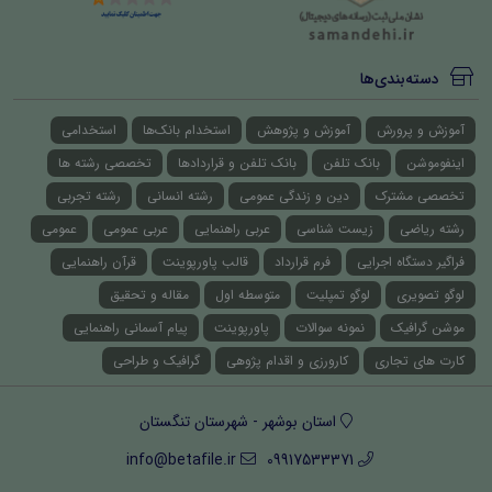
دسته‌بندی‌ها
آموزش و پرورش
آموزش و پژوهش
استخدام بانک‌ها
استخدامی
اینفوموشن
بانک تلفن
بانک تلفن و قراردادها
تخصصی رشته ها
تخصصی مشترک
دین و زندگی عمومی
رشته انسانی
رشته تجربی
رشته ریاضی
زیست شناسی
عربی راهنمایی
عربی عمومی
عمومی
فراگیر دستگاه اجرایی
فرم قرارداد
قالب پاورپوینت
قرآن راهنمایی
لوگو تصویری
لوگو تمپلیت
متوسطه اول
مقاله و تحقیق
موشن گرافیک
نمونه سوالات
پاورپوینت
پیام آسمانی راهنمایی
کارت های تجاری
کارورزی و اقدام پژوهی
گرافیک و طراحی
استان بوشهر - شهرستان تنگستان
info@betafile.ir
09917533371