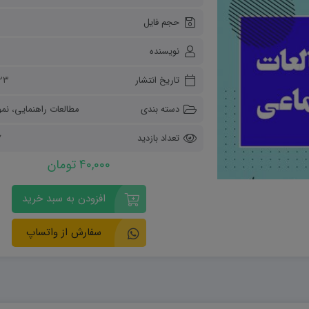
ریاضی و آمار
حجم فایل
دفاعی دهم
مدیریت خانواده
نویسنده
انسان و محیط زیست
هویت اجتماعی
تاریخ انتشار
۲۳ آبان ۰۴
تفکر و سواد رسانه ای
دسته بندی
مطالعات راهنمایی
،
نمو
تعداد بازدید
7
40,000 تومان
افزودن به سبد خرید
سفارش از واتساپ