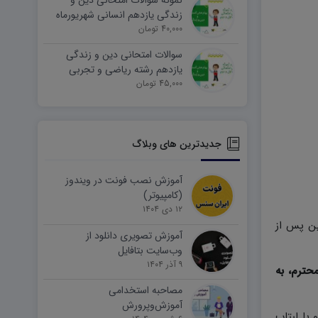
نمونه سوالات امتحانی دین و
زندگی یازدهم انسانی شهریورماه
۱۴۰۵ word
40,000 تومان
سوالات امتحانی دین و زندگی
یازدهم رشته ریاضی و تجربی
45,000 تومان
شهریورماه ۱۴۰۵ word
جدیدترین های وبلاگ
آموزش نصب فونت در ویندوز
(کامپیوتر)
۱۲ دی ۱۴۰۴
ین پس از
آموزش تصویری دانلود از
وب‌سایت بتافایل
۹ آذر ۱۴۰۴
حترم، به
مصاحبه استخدامی
آموزش‌وپرورش
وتر و یا لبتاب