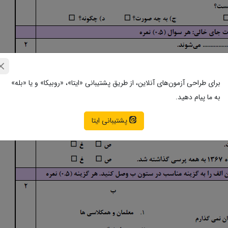
برای طراحی آزمون‌های آنلاین، از طریق پشتیبانی «ایتا»، «روبیکا» و یا «بله»
به ما پیام دهید.
پشتیبانی ایتا