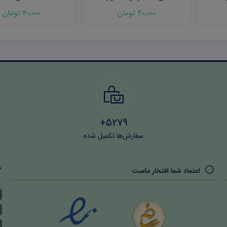
word
(نوبت دوم)
40,000 تومان
40,000 تومان
5279+
سفارش‌ها تکمیل شده
اعتماد شما افتخار ماست