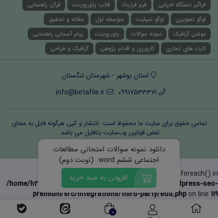
فراگیر دستگاه اجرایی
فرم قرارداد
قالب پاورپوینت
قرآن راهنمایی
لوگو تصویری
لوگو تمپلیت
متوسطه اول
مقاله و تحقیق
موشن گرافیک
نمونه سوالات
پاورپوینت
پیام آسمانی راهنمایی
کارت های تجاری
کارورزی و اقدام پژوهی
گرافیک و طراحی
استان بوشهر - شهرستان تنگستان
info@betafile.ir
09917533371
تمامی حقوق برای سایت ما محفوظ است. انتشار و کپی هرگونه فایل‌ به معنای
نقض قوانین وب‌سایت بتافایل می باشد.
قوانین و مقررات
درباره ما
تماس با ما
دانلود نمونه سوالات امتحانی مطالعات
اجتماعی ششم word (نوبت دوم)
Warning
: Invalid argument supplied for foreach() in
افزودن به سبد خرید
/home/h232166/public_html/wp-content/plugins/wordpress-seo-
premium/src/integrations/third-party/edd.php
on line
119
0