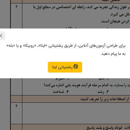
برای طراحی آزمون‌های آنلاین، از طریق پشتیبانی «ایتا»، «روبیکا» و یا «بله»
به ما پیام دهید.
پشتیبانی ایتا