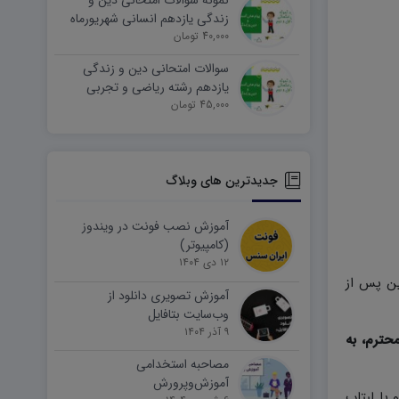
نمونه سوالات امتحانی دین و
زندگی یازدهم انسانی شهریورماه
۱۴۰۵ word
40,000 تومان
سوالات امتحانی دین و زندگی
یازدهم رشته ریاضی و تجربی
45,000 تومان
شهریورماه ۱۴۰۵ word
جدیدترین های وبلاگ
آموزش نصب فونت در ویندوز
(کامپیوتر)
۱۲ دی ۱۴۰۴
ین پس از
آموزش تصویری دانلود از
وب‌سایت بتافایل
۹ آذر ۱۴۰۴
حترم، به
مصاحبه استخدامی
آموزش‌وپرورش
وتر و یا لبتاب