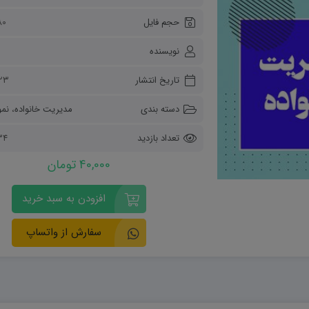
ریاضی و آمار
حجم فایل
80 کیلو
دفاعی دهم
مدیریت خانواده
نویسنده
انسان و محیط زیست
هویت اجتماعی
تاریخ انتشار
۲۳ آبان ۰۴
تفکر و سواد رسانه ای
دسته بندی
مدیریت خانواده
،
نمو
تعداد بازدید
2334
40,000 تومان
افزودن به سبد خرید
سفارش از واتساپ