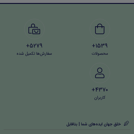
5279+
1539+
محصولات
سفارش‌ها تکمیل شده
4370+
کاربران
خلق جهان ایده‌های شما | بتافایل