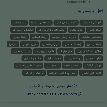
دسته‌بندی‌ها
آموزش و پرورش
آموزش و پژوهش
استخدام بانک‌ها
استخدامی
اینفوموشن
بانک تلفن
بانک تلفن و قراردادها
تخصصی رشته ها
تخصصی مشترک
دین و زندگی عمومی
رشته انسانی
رشته تجربی
رشته ریاضی
زیست شناسی
عربی راهنمایی
عربی عمومی
عمومی
فراگیر دستگاه اجرایی
فرم قرارداد
قالب پاورپوینت
قرآن راهنمایی
لوگو تصویری
لوگو تمپلیت
متوسطه اول
مقاله و تحقیق
موشن گرافیک
نمونه سوالات
پاورپوینت
پیام آسمانی راهنمایی
کارت های تجاری
کارورزی و اقدام پژوهی
گرافیک و طراحی
استان بوشهر - شهرستان تنگستان
info@betafile.ir
09917533371