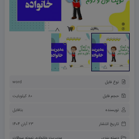
نوع فایل
word
حجم فایل
80 کیلوبایت
نویسنده
بتافایل
تاریخ انتشار
۲۳ آبان ۱۴۰۴
دسته بندی
مدیریت خانواده
،
نمونه سوالات