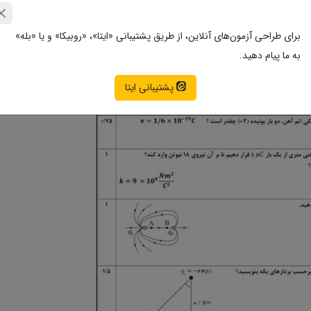
برای طراحی آزمون‌های آنلاین، از طریق پشتیبانی «ایتا»، «روبیکا» و یا «بله»
به ما پیام دهید.
پشتیبانی ایتا