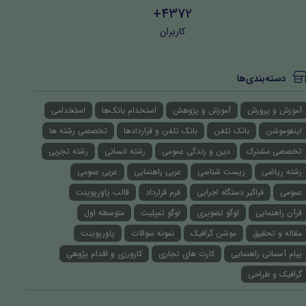
4372+
کاربران
دسته‌بندی‌ها
آموزش و پرورش
آموزش و پژوهش
استخدام بانک‌ها
استخدامی
اینفوموشن
بانک تلفن
بانک تلفن و قراردادها
تخصصی رشته ها
تخصصی مشترک
دین و زندگی عمومی
رشته انسانی
رشته تجربی
رشته ریاضی
زیست شناسی
عربی راهنمایی
عربی عمومی
عمومی
فراگیر دستگاه اجرایی
فرم قرارداد
قالب پاورپوینت
قرآن راهنمایی
لوگو تصویری
لوگو تمپلیت
متوسطه اول
مقاله و تحقیق
موشن گرافیک
نمونه سوالات
پاورپوینت
پیام آسمانی راهنمایی
کارت های تجاری
کارورزی و اقدام پژوهی
گرافیک و طراحی