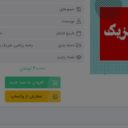
ریاضی و آمار
حجم فایل
دفاعی دهم
مدیریت خانواده
نویسنده
انسان و محیط زیست
هویت اجتماعی
تاریخ انتشار
۱۰ آبان ۴۰۳
تفکر و سواد رسانه ای
دسته بندی
رشته ریاضی
،
فیزیک ر
تعداد بازدید
40,000 تومان
افزودن به سبد خرید
سفارش از واتساپ