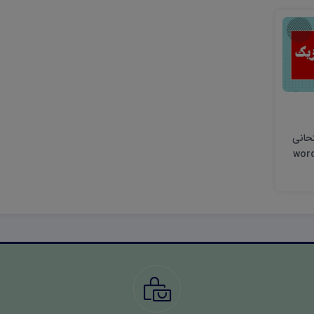
تحانی
یک یازدهم ریاضی word