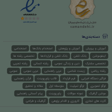
دسته‌بندی‌ها
آموزش و پرورش
آموزش و پژوهش
استخدام بانک‌ها
استخدامی
اینفوموشن
بانک تلفن
بانک تلفن و قراردادها
تخصصی رشته ها
تخصصی مشترک
دین و زندگی عمومی
رشته انسانی
رشته تجربی
رشته ریاضی
زیست شناسی
عربی راهنمایی
عربی عمومی
عمومی
فراگیر دستگاه اجرایی
فرم قرارداد
قالب پاورپوینت
قرآن راهنمایی
لوگو تصویری
لوگو تمپلیت
متوسطه اول
مقاله و تحقیق
موشن گرافیک
نمونه سوالات
پاورپوینت
پیام آسمانی راهنمایی
کارت های تجاری
کارورزی و اقدام پژوهی
گرافیک و طراحی