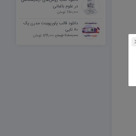
در علوم باغبانی
250,000 تومان
دانلود قالب پاورپوینت مدرن پک
۸۰ تایی
2,800,000 تومان
599,000 تومان