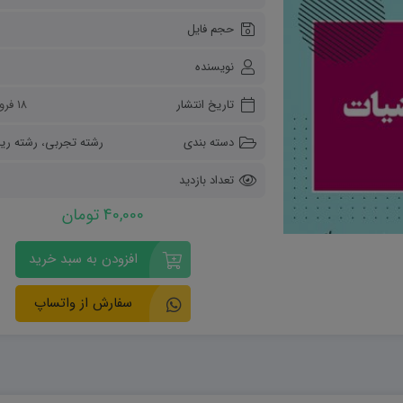
ریاضی و آمار
حجم فایل
دفاعی دهم
مدیریت خانواده
نویسنده
انسان و محیط زیست
هویت اجتماعی
تاریخ انتشار
۱۸ فروردین ۱۴۰۵
تفکر و سواد رسانه ای
دسته بندی
رشته تجربی
،
رشته ری
تعداد بازدید
0
40,000 تومان
افزودن به سبد خرید
سفارش از واتساپ