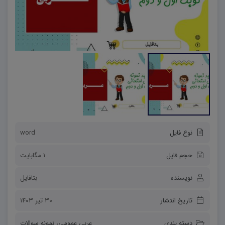
نوع فایل
word
حجم فایل
1 مگابایت
نویسنده
بتافایل
تاریخ انتشار
۳۰ تیر ۱۴۰۳
دسته بندی
عربی عمومی
،
نمونه سوالات