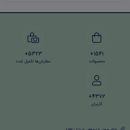
5323+
1541+
محصولات
سفارش‌ها تکمیل شده
4372+
کاربران
خلق جهان ایده‌های شما | بتافایل