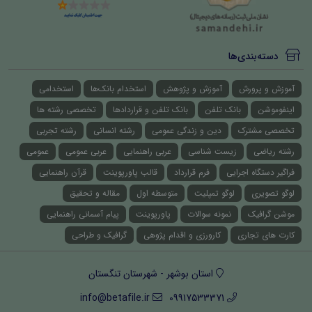
دسته‌بندی‌ها
آموزش و پرورش
آموزش و پژوهش
استخدام بانک‌ها
استخدامی
اینفوموشن
بانک تلفن
بانک تلفن و قراردادها
تخصصی رشته ها
تخصصی مشترک
دین و زندگی عمومی
رشته انسانی
رشته تجربی
رشته ریاضی
زیست شناسی
عربی راهنمایی
عربی عمومی
عمومی
فراگیر دستگاه اجرایی
فرم قرارداد
قالب پاورپوینت
قرآن راهنمایی
لوگو تصویری
لوگو تمپلیت
متوسطه اول
مقاله و تحقیق
موشن گرافیک
نمونه سوالات
پاورپوینت
پیام آسمانی راهنمایی
کارت های تجاری
کارورزی و اقدام پژوهی
گرافیک و طراحی
استان بوشهر - شهرستان تنگستان
info@betafile.ir
09917533371