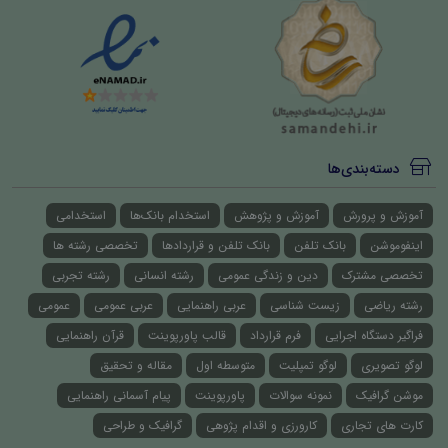
دسته‌بندی‌ها
آموزش و پرورش
آموزش و پژوهش
استخدام بانک‌ها
استخدامی
اینفوموشن
بانک تلفن
بانک تلفن و قراردادها
تخصصی رشته ها
تخصصی مشترک
دین و زندگی عمومی
رشته انسانی
رشته تجربی
رشته ریاضی
زیست شناسی
عربی راهنمایی
عربی عمومی
عمومی
فراگیر دستگاه اجرایی
فرم قرارداد
قالب پاورپوینت
قرآن راهنمایی
لوگو تصویری
لوگو تمپلیت
متوسطه اول
مقاله و تحقیق
موشن گرافیک
نمونه سوالات
پاورپوینت
پیام آسمانی راهنمایی
کارت های تجاری
کارورزی و اقدام پژوهی
گرافیک و طراحی