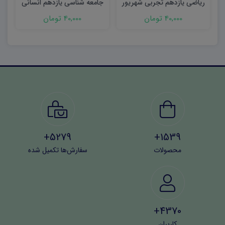
ریاضی یازدهم تجربی شهریور
جامعه شناسی یازدهم انسانی
۱۴۰۳ word
شهریور ۱۴۰۳ word
40,000 تومان
40,000 تومان
5279+
1539+
محصولات
سفارش‌ها تکمیل شده
4370+
کاربران