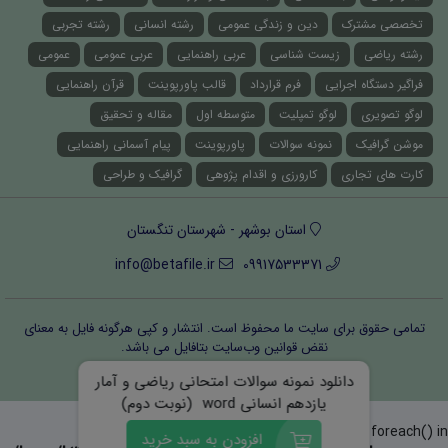
تخصصی مشترک
دین و زندگی عمومی
رشته انسانی
رشته تجربی
رشته ریاضی
زیست شناسی
عربی راهنمایی
عربی عمومی
عمومی
فراگیر دستگاه اجرایی
فرم قرارداد
قالب پاورپوینت
قرآن راهنمایی
لوگو تصویری
لوگو تمپلیت
متوسطه اول
مقاله و تحقیق
موشن گرافیک
نمونه سوالات
پاورپوینت
پیام آسمانی راهنمایی
کارت های تجاری
کارورزی و اقدام پژوهی
گرافیک و طراحی
استان بوشهر - شهرستان تنگستان
info@betafile.ir
09917533371
تمامی حقوق برای سایت ما محفوظ است. انتشار و کپی هرگونه فایل‌ به معنای
نقض قوانین وب‌سایت بتافایل می باشد.
قوانین و مقررات
درباره ما
تماس با ما
دانلود نمونه سوالات امتحانی ریاضی و آمار
یازدهم انسانی word (نوبت دوم)
Warning
: Invalid argument supplied for foreach() in
افزودن به سبد خرید