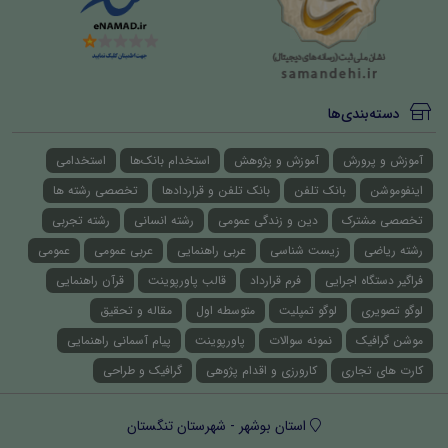
دسته‌بندی‌ها
آموزش و پرورش
آموزش و پژوهش
استخدام بانک‌ها
استخدامی
اینفوموشن
بانک تلفن
بانک تلفن و قراردادها
تخصصی رشته ها
تخصصی مشترک
دین و زندگی عمومی
رشته انسانی
رشته تجربی
رشته ریاضی
زیست شناسی
عربی راهنمایی
عربی عمومی
عمومی
فراگیر دستگاه اجرایی
فرم قرارداد
قالب پاورپوینت
قرآن راهنمایی
لوگو تصویری
لوگو تمپلیت
متوسطه اول
مقاله و تحقیق
موشن گرافیک
نمونه سوالات
پاورپوینت
پیام آسمانی راهنمایی
کارت های تجاری
کارورزی و اقدام پژوهی
گرافیک و طراحی
استان بوشهر - شهرستان تنگستان