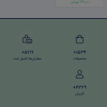
69,000 تومان
5219+
1534+
محصولات
سفارش‌ها تکمیل شده
4369+
کاربران