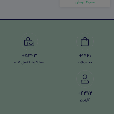
40,000 تومان
5323+
1541+
محصولات
سفارش‌ها تکمیل شده
4372+
کاربران