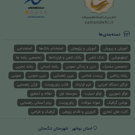
دسته‌بندی‌ها
آموزش و پرورش
آموزش و پژوهش
استخدام بانک‌ها
استخدامی
اینفوموشن
بانک تلفن
بانک تلفن و قراردادها
تخصصی رشته ها
تخصصی مشترک
دین و زندگی عمومی
رشته انسانی
رشته تجربی
رشته ریاضی
زیست شناسی
عربی راهنمایی
عربی عمومی
عمومی
فراگیر دستگاه اجرایی
فرم قرارداد
قالب پاورپوینت
قرآن راهنمایی
لوگو تصویری
لوگو تمپلیت
متوسطه اول
مقاله و تحقیق
موشن گرافیک
نمونه سوالات
پاورپوینت
پیام آسمانی راهنمایی
کارت های تجاری
کارورزی و اقدام پژوهی
گرافیک و طراحی
استان بوشهر - شهرستان تنگستان