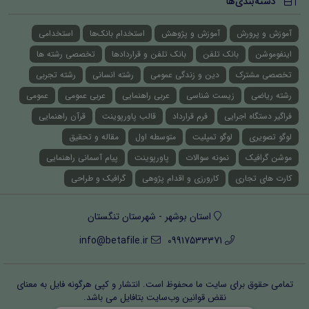
دسته‌بندی‌ها
آموزش و پرورش
آموزش و پژوهش
استخدام بانک‌ها
استخدامی
اینفوموشن
بانک تلفن
بانک تلفن و قراردادها
تخصصی رشته ها
تخصصی مشترک
دین و زندگی عمومی
رشته انسانی
رشته تجربی
رشته ریاضی
زیست شناسی
عربی راهنمایی
عربی عمومی
عمومی
فراگیر دستگاه اجرایی
فرم قرارداد
قالب پاورپوینت
قرآن راهنمایی
لوگو تصویری
لوگو تمپلیت
متوسطه اول
مقاله و تحقیق
موشن گرافیک
نمونه سوالات
پاورپوینت
پیام آسمانی راهنمایی
کارت های تجاری
کارورزی و اقدام پژوهی
گرافیک و طراحی
استان بوشهر - شهرستان تنگستان
info@betafile.ir
09917533371
تمامی حقوق برای سایت ما محفوظ است. انتشار و کپی هرگونه فایل‌ به معنای
نقض قوانین وب‌سایت بتافایل می باشد.