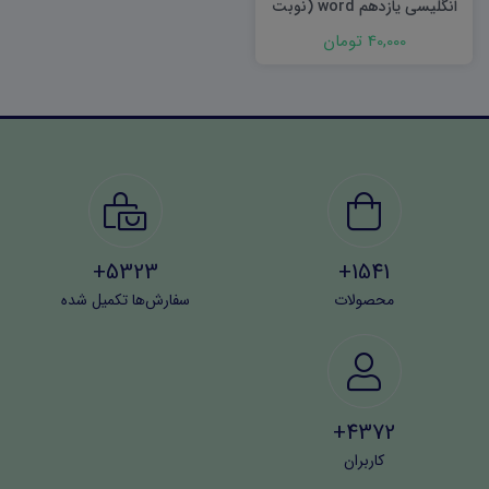
انگلیسی یازدهم word (نوبت
اول) ۱۴۰۲
40,000 تومان
5323+
1541+
محصولات
سفارش‌ها تکمیل شده
4372+
کاربران