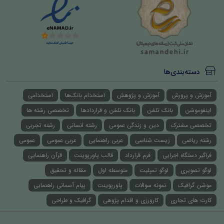
دسته‌بندی‌ها
آموزش و پرورش
آموزش و پژوهش
استخدام بانک‌ها
استخدامی
اینفوموشن
بانک تلفن
بانک تلفن و قراردادها
تخصصی رشته ها
تخصصی مشترک
دین و زندگی عمومی
رشته انسانی
رشته تجربی
رشته ریاضی
زیست شناسی
عربی راهنمایی
عربی عمومی
عمومی
فراگیر دستگاه اجرایی
فرم قرارداد
قالب پاورپوینت
قرآن راهنمایی
لوگو تصویری
لوگو تمپلیت
متوسطه اول
مقاله و تحقیق
موشن گرافیک
نمونه سوالات
پاورپوینت
پیام آسمانی راهنمایی
کارت های تجاری
کارورزی و اقدام پژوهی
گرافیک و طراحی