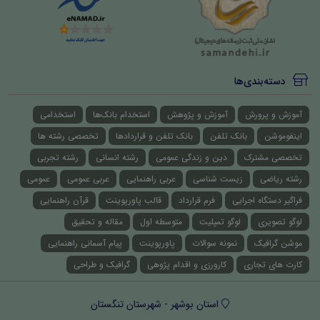
دسته‌بندی‌ها
آموزش و پرورش
آموزش و پژوهش
استخدام بانک‌ها
استخدامی
اینفوموشن
بانک تلفن
بانک تلفن و قراردادها
تخصصی رشته ها
تخصصی مشترک
دین و زندگی عمومی
رشته انسانی
رشته تجربی
رشته ریاضی
زیست شناسی
عربی راهنمایی
عربی عمومی
عمومی
فراگیر دستگاه اجرایی
فرم قرارداد
قالب پاورپوینت
قرآن راهنمایی
لوگو تصویری
لوگو تمپلیت
متوسطه اول
مقاله و تحقیق
موشن گرافیک
نمونه سوالات
پاورپوینت
پیام آسمانی راهنمایی
کارت های تجاری
کارورزی و اقدام پژوهی
گرافیک و طراحی
استان بوشهر - شهرستان تنگستان