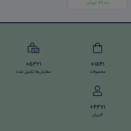
59,000 تومان
5321+
1541+
محصولات
سفارش‌ها تکمیل شده
4371+
کاربران