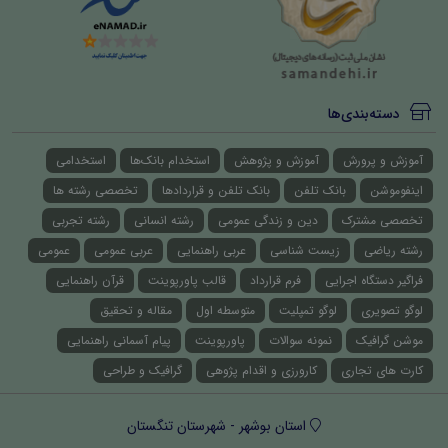
دسته‌بندی‌ها
آموزش و پرورش
آموزش و پژوهش
استخدام بانک‌ها
استخدامی
اینفوموشن
بانک تلفن
بانک تلفن و قراردادها
تخصصی رشته ها
تخصصی مشترک
دین و زندگی عمومی
رشته انسانی
رشته تجربی
رشته ریاضی
زیست شناسی
عربی راهنمایی
عربی عمومی
عمومی
فراگیر دستگاه اجرایی
فرم قرارداد
قالب پاورپوینت
قرآن راهنمایی
لوگو تصویری
لوگو تمپلیت
متوسطه اول
مقاله و تحقیق
موشن گرافیک
نمونه سوالات
پاورپوینت
پیام آسمانی راهنمایی
کارت های تجاری
کارورزی و اقدام پژوهی
گرافیک و طراحی
استان بوشهر - شهرستان تنگستان