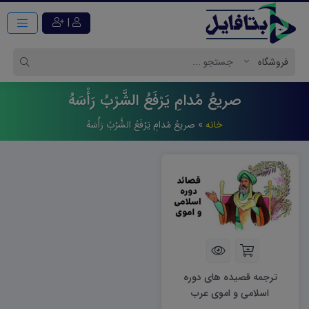
|
صريعُ مُدامِ يَرْفَعُ الشَّرْبُ رَأْسَهُ
خانه
»
صريعُ مُدامِ يَرْفَعُ الشَّرْبُ رَأْسَهُ
ترجمه قصیده های دوره
اسلامی و اموی عرب