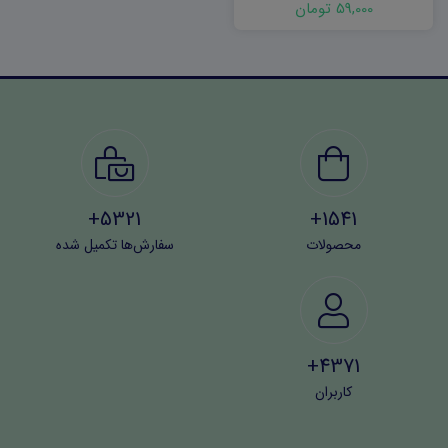
59,000 تومان
5321+
1541+
محصولات
سفارش‌ها تکمیل شده
4371+
کاربران