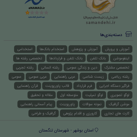
دسته‌بندی‌ها
آموزش و پرورش
آموزش و پژوهش
استخدام بانک‌ها
استخدامی
اینفوموشن
بانک تلفن
بانک تلفن و قراردادها
تخصصی رشته ها
تخصصی مشترک
دین و زندگی عمومی
رشته انسانی
رشته تجربی
رشته ریاضی
زیست شناسی
عربی راهنمایی
عربی عمومی
عمومی
فراگیر دستگاه اجرایی
فرم قرارداد
قالب پاورپوینت
قرآن راهنمایی
لوگو تصویری
لوگو تمپلیت
متوسطه اول
مقاله و تحقیق
موشن گرافیک
نمونه سوالات
پاورپوینت
پیام آسمانی راهنمایی
کارت های تجاری
کارورزی و اقدام پژوهی
گرافیک و طراحی
استان بوشهر - شهرستان تنگستان