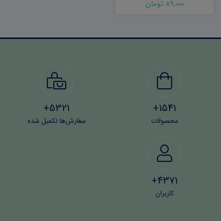
89,000 تومان
5321+
1541+
محصولات
سفارش‌ها تکمیل شده
4371+
کاربران