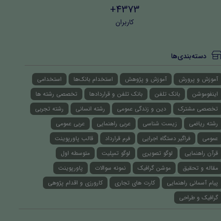
4373+
کاربران
دسته‌بندی‌ها
آموزش و پرورش
آموزش و پژوهش
استخدام بانک‌ها
استخدامی
اینفوموشن
بانک تلفن
بانک تلفن و قراردادها
تخصصی رشته ها
تخصصی مشترک
دین و زندگی عمومی
رشته انسانی
رشته تجربی
رشته ریاضی
زیست شناسی
عربی راهنمایی
عربی عمومی
عمومی
فراگیر دستگاه اجرایی
فرم قرارداد
قالب پاورپوینت
قرآن راهنمایی
لوگو تصویری
لوگو تمپلیت
متوسطه اول
مقاله و تحقیق
موشن گرافیک
نمونه سوالات
پاورپوینت
پیام آسمانی راهنمایی
کارت های تجاری
کارورزی و اقدام پژوهی
گرافیک و طراحی