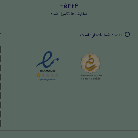
5324+
سفارش‌ها تکمیل شده
اعتماد شما افتخار ماست