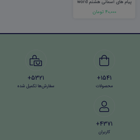
پیام های آسمانی هشتم word
(نوبت دوم) ۱۴۰۳
40,000 تومان
5321+
1541+
محصولات
سفارش‌ها تکمیل شده
4371+
کاربران