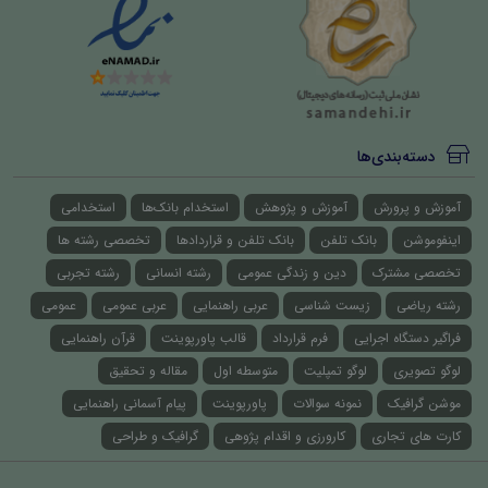
دسته‌بندی‌ها
آموزش و پرورش
آموزش و پژوهش
استخدام بانک‌ها
استخدامی
اینفوموشن
بانک تلفن
بانک تلفن و قراردادها
تخصصی رشته ها
تخصصی مشترک
دین و زندگی عمومی
رشته انسانی
رشته تجربی
رشته ریاضی
زیست شناسی
عربی راهنمایی
عربی عمومی
عمومی
فراگیر دستگاه اجرایی
فرم قرارداد
قالب پاورپوینت
قرآن راهنمایی
لوگو تصویری
لوگو تمپلیت
متوسطه اول
مقاله و تحقیق
موشن گرافیک
نمونه سوالات
پاورپوینت
پیام آسمانی راهنمایی
کارت های تجاری
کارورزی و اقدام پژوهی
گرافیک و طراحی