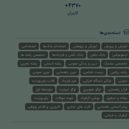
4370+
کاربران
دسته‌بندی‌ها
آموزش و پرورش
آموزش و پژوهش
استخدام بانک‌ها
استخدامی
اینفوموشن
بانک تلفن
بانک تلفن و قراردادها
تخصصی رشته ها
تخصصی مشترک
دین و زندگی عمومی
رشته انسانی
رشته تجربی
رشته ریاضی
زیست شناسی
عربی راهنمایی
عربی عمومی
عمومی
فراگیر دستگاه اجرایی
فرم قرارداد
قالب پاورپوینت
قرآن راهنمایی
لوگو تصویری
لوگو تمپلیت
متوسطه اول
مقاله و تحقیق
موشن گرافیک
نمونه سوالات
پاورپوینت
پیام آسمانی راهنمایی
کارت های تجاری
کارورزی و اقدام پژوهی
گرافیک و طراحی