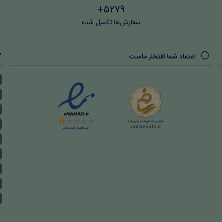
5279+
سفارش‌ها تکمیل شده
اعتماد شما افتخار ماست