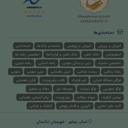
دسته‌بندی‌ها
آموزش و پرورش
آموزش و پژوهش
استخدام بانک‌ها
استخدامی
اینفوموشن
بانک تلفن
بانک تلفن و قراردادها
تخصصی رشته ها
تخصصی مشترک
دین و زندگی عمومی
رشته انسانی
رشته تجربی
رشته ریاضی
زیست شناسی
عربی راهنمایی
عربی عمومی
عمومی
فراگیر دستگاه اجرایی
فرم قرارداد
قالب پاورپوینت
قرآن راهنمایی
لوگو تصویری
لوگو تمپلیت
متوسطه اول
مقاله و تحقیق
موشن گرافیک
نمونه سوالات
پاورپوینت
پیام آسمانی راهنمایی
کارت های تجاری
کارورزی و اقدام پژوهی
گرافیک و طراحی
استان بوشهر - شهرستان تنگستان