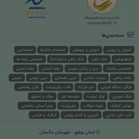
دسته‌بندی‌ها
آموزش و پرورش
آموزش و پژوهش
استخدام بانک‌ها
استخدامی
اینفوموشن
بانک تلفن
بانک تلفن و قراردادها
تخصصی رشته ها
تخصصی مشترک
دین و زندگی عمومی
رشته انسانی
رشته تجربی
رشته ریاضی
زیست شناسی
عربی راهنمایی
عربی عمومی
عمومی
فراگیر دستگاه اجرایی
فرم قرارداد
قالب پاورپوینت
قرآن راهنمایی
لوگو تصویری
لوگو تمپلیت
متوسطه اول
مقاله و تحقیق
موشن گرافیک
نمونه سوالات
پاورپوینت
پیام آسمانی راهنمایی
کارت های تجاری
کارورزی و اقدام پژوهی
گرافیک و طراحی
استان بوشهر - شهرستان تنگستان