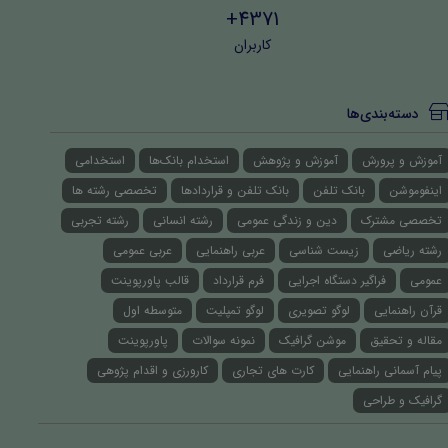
4371+
کاربران
دسته‌بندی‌ها
آموزش و پرورش
آموزش و پژوهش
استخدام بانک‌ها
استخدامی
اینفوموشن
بانک تلفن
بانک تلفن و قراردادها
تخصصی رشته ها
تخصصی مشترک
دین و زندگی عمومی
رشته انسانی
رشته تجربی
رشته ریاضی
زیست شناسی
عربی راهنمایی
عربی عمومی
عمومی
فراگیر دستگاه اجرایی
فرم قرارداد
قالب پاورپوینت
قرآن راهنمایی
لوگو تصویری
لوگو تمپلیت
متوسطه اول
مقاله و تحقیق
موشن گرافیک
نمونه سوالات
پاورپوینت
پیام آسمانی راهنمایی
کارت های تجاری
کارورزی و اقدام پژوهی
گرافیک و طراحی