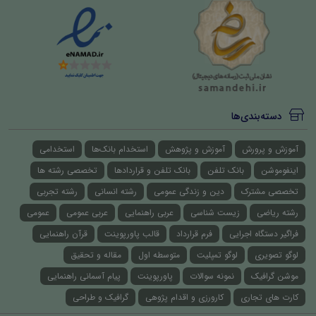
دسته‌بندی‌ها
آموزش و پرورش
آموزش و پژوهش
استخدام بانک‌ها
استخدامی
اینفوموشن
بانک تلفن
بانک تلفن و قراردادها
تخصصی رشته ها
تخصصی مشترک
دین و زندگی عمومی
رشته انسانی
رشته تجربی
رشته ریاضی
زیست شناسی
عربی راهنمایی
عربی عمومی
عمومی
فراگیر دستگاه اجرایی
فرم قرارداد
قالب پاورپوینت
قرآن راهنمایی
لوگو تصویری
لوگو تمپلیت
متوسطه اول
مقاله و تحقیق
موشن گرافیک
نمونه سوالات
پاورپوینت
پیام آسمانی راهنمایی
کارت های تجاری
کارورزی و اقدام پژوهی
گرافیک و طراحی