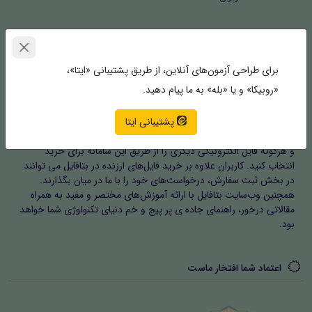
خلق جهان ایده‌های شما | بتافایل
برای طراحی آزمون‌های آنلاین، از طریق پشتیبانی «ایتا»،
«روبیکا» و یا «بله» به ما پیام دهید.
بتافایل | مرکز خرید و سفارش فایل های با ارزش، فعالیت حرفه ای خود را
با اخذ مجوزهای مربوطه در شهریور ماه ۱۴۰۲ آغاز کرد. بتافایل به کاربران
پشتیبانی ایتا
امکان می‌دهد که فایل های الکترونیکی اعم از پروژه‌های دانشگاهی،
مقالات، فرم‌ها و مستندات، نرم افزار، افزونه، اینفوموشن و موشن گرافیک
و هرگونه فایل الکترونیکی دیگری را از طریق این سامانه برای خرید
انتخاب کنید. کاربران علاوه بر خرید فایل‌های ارزنده در بتافایل می توانند
در بخش ثبت سفارش، درخواست‌های خود را با ما در میان بگذارند.
همچنین وب‌سایت بتافایل با ارائه آموزش‌های مختصر و مفید به همراه
مقالاتی درخور، راهنمای جاده ی پر پیچ و خم دنیای تکنولوژی شما خواهد
بود.
اعتماد شما افتخار ماست