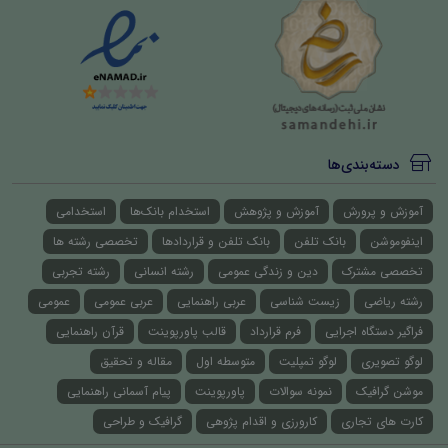
دسته‌بندی‌ها
آموزش و پرورش
آموزش و پژوهش
استخدام بانک‌ها
استخدامی
اینفوموشن
بانک تلفن
بانک تلفن و قراردادها
تخصصی رشته ها
تخصصی مشترک
دین و زندگی عمومی
رشته انسانی
رشته تجربی
رشته ریاضی
زیست شناسی
عربی راهنمایی
عربی عمومی
عمومی
فراگیر دستگاه اجرایی
فرم قرارداد
قالب پاورپوینت
قرآن راهنمایی
لوگو تصویری
لوگو تمپلیت
متوسطه اول
مقاله و تحقیق
موشن گرافیک
نمونه سوالات
پاورپوینت
پیام آسمانی راهنمایی
کارت های تجاری
کارورزی و اقدام پژوهی
گرافیک و طراحی