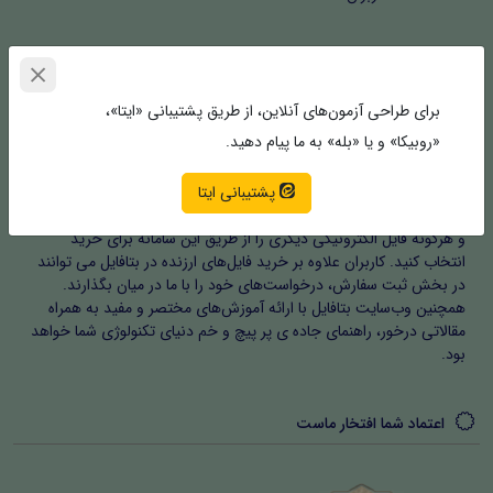
خلق جهان ایده‌های شما | بتافایل
برای طراحی آزمون‌های آنلاین، از طریق پشتیبانی «ایتا»،
«روبیکا» و یا «بله» به ما پیام دهید.
بتافایل | مرکز خرید و سفارش فایل های با ارزش، فعالیت حرفه ای خود را
با اخذ مجوزهای مربوطه در شهریور ماه ۱۴۰۲ آغاز کرد. بتافایل به کاربران
پشتیبانی ایتا
امکان می‌دهد که فایل های الکترونیکی اعم از پروژه‌های دانشگاهی،
مقالات، فرم‌ها و مستندات، نرم افزار، افزونه، اینفوموشن و موشن گرافیک
و هرگونه فایل الکترونیکی دیگری را از طریق این سامانه برای خرید
انتخاب کنید. کاربران علاوه بر خرید فایل‌های ارزنده در بتافایل می توانند
در بخش ثبت سفارش، درخواست‌های خود را با ما در میان بگذارند.
همچنین وب‌سایت بتافایل با ارائه آموزش‌های مختصر و مفید به همراه
مقالاتی درخور، راهنمای جاده ی پر پیچ و خم دنیای تکنولوژی شما خواهد
بود.
اعتماد شما افتخار ماست