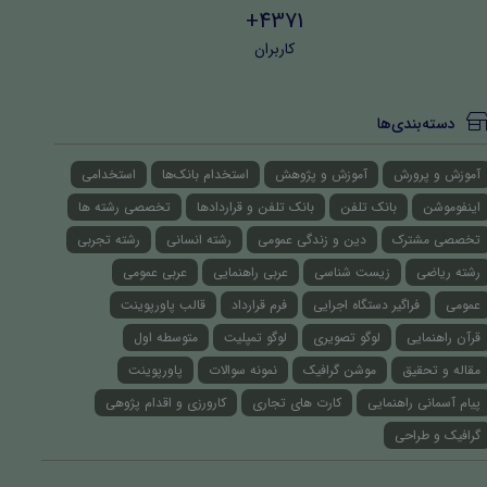
4371+
کاربران
دسته‌بندی‌ها
آموزش و پرورش
آموزش و پژوهش
استخدام بانک‌ها
استخدامی
اینفوموشن
بانک تلفن
بانک تلفن و قراردادها
تخصصی رشته ها
تخصصی مشترک
دین و زندگی عمومی
رشته انسانی
رشته تجربی
رشته ریاضی
زیست شناسی
عربی راهنمایی
عربی عمومی
عمومی
فراگیر دستگاه اجرایی
فرم قرارداد
قالب پاورپوینت
قرآن راهنمایی
لوگو تصویری
لوگو تمپلیت
متوسطه اول
مقاله و تحقیق
موشن گرافیک
نمونه سوالات
پاورپوینت
پیام آسمانی راهنمایی
کارت های تجاری
کارورزی و اقدام پژوهی
گرافیک و طراحی