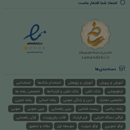
اعتماد شما افتخار ماست
دسته‌بندی‌ها
آموزش و پرورش
آموزش و پژوهش
استخدام بانک‌ها
استخدامی
اینفوموشن
بانک تلفن
بانک تلفن و قراردادها
تخصصی رشته ها
تخصصی مشترک
دین و زندگی عمومی
رشته انسانی
رشته تجربی
رشته ریاضی
زیست شناسی
عربی راهنمایی
عربی عمومی
عمومی
فراگیر دستگاه اجرایی
فرم قرارداد
قالب پاورپوینت
قرآن راهنمایی
لوگو تصویری
لوگو تمپلیت
متوسطه اول
مقاله و تحقیق