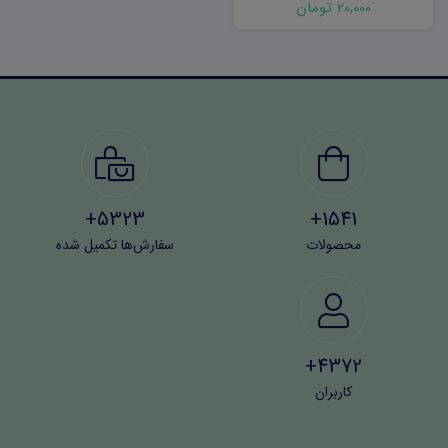
20,000 تومان
5323+
1541+
محصولات
سفارش‌ها تکمیل شده
4372+
کاربران