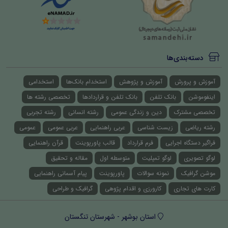
دسته‌بندی‌ها
آموزش و پرورش
آموزش و پژوهش
استخدام بانک‌ها
استخدامی
اینفوموشن
بانک تلفن
بانک تلفن و قراردادها
تخصصی رشته ها
تخصصی مشترک
دین و زندگی عمومی
رشته انسانی
رشته تجربی
رشته ریاضی
زیست شناسی
عربی راهنمایی
عربی عمومی
عمومی
فراگیر دستگاه اجرایی
فرم قرارداد
قالب پاورپوینت
قرآن راهنمایی
لوگو تصویری
لوگو تمپلیت
متوسطه اول
مقاله و تحقیق
موشن گرافیک
نمونه سوالات
پاورپوینت
پیام آسمانی راهنمایی
کارت های تجاری
کارورزی و اقدام پژوهی
گرافیک و طراحی
استان بوشهر - شهرستان تنگستان