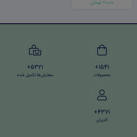
20,000 تومان
5321+
1541+
محصولات
سفارش‌ها تکمیل شده
4371+
کاربران