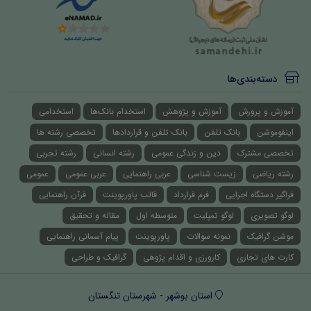
دسته‌بندی‌ها
آموزش و پرورش
آموزش و پژوهش
استخدام بانک‌ها
استخدامی
اینفوموشن
بانک تلفن
بانک تلفن و قراردادها
تخصصی رشته ها
تخصصی مشترک
دین و زندگی عمومی
رشته انسانی
رشته تجربی
رشته ریاضی
زیست شناسی
عربی راهنمایی
عربی عمومی
عمومی
فراگیر دستگاه اجرایی
فرم قرارداد
قالب پاورپوینت
قرآن راهنمایی
لوگو تصویری
لوگو تمپلیت
متوسطه اول
مقاله و تحقیق
موشن گرافیک
نمونه سوالات
پاورپوینت
پیام آسمانی راهنمایی
کارت های تجاری
کارورزی و اقدام پژوهی
گرافیک و طراحی
استان بوشهر - شهرستان تنگستان