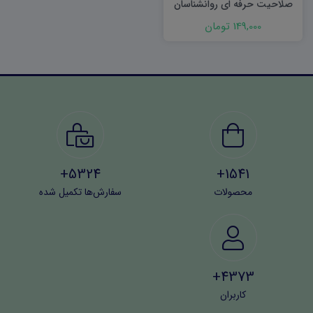
صلاحیت حرفه ای روانشناسان
و مشاوران
149,000 تومان
5324+
1541+
محصولات
سفارش‌ها تکمیل شده
4373+
کاربران