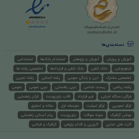
دسته‌بندی‌ها
آموزش و پرورش
آموزش و پژوهش
استخدام بانک‌ها
استخدامی
اینفوموشن
بانک تلفن
بانک تلفن و قراردادها
تخصصی رشته ها
تخصصی مشترک
دین و زندگی عمومی
رشته انسانی
رشته تجربی
رشته ریاضی
زیست شناسی
عربی راهنمایی
عربی عمومی
عمومی
فراگیر دستگاه اجرایی
فرم قرارداد
قالب پاورپوینت
قرآن راهنمایی
لوگو تصویری
لوگو تمپلیت
متوسطه اول
مقاله و تحقیق
موشن گرافیک
نمونه سوالات
پاورپوینت
پیام آسمانی راهنمایی
کارت های تجاری
کارورزی و اقدام پژوهی
گرافیک و طراحی