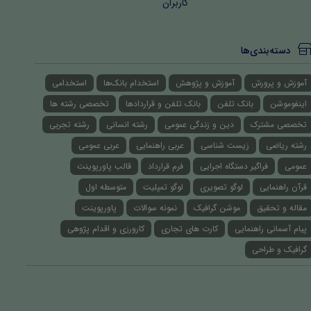
کاربران
دسته‌بندی‌ها
آموزش و پرورش
آموزش و پژوهش
استخدام بانک‌ها
استخدامی
اینفوموشن
بانک تلفن
بانک تلفن و قراردادها
تخصصی رشته ها
تخصصی مشترک
دین و زندگی عمومی
رشته انسانی
رشته تجربی
رشته ریاضی
زیست شناسی
عربی راهنمایی
عربی عمومی
عمومی
فراگیر دستگاه اجرایی
فرم قرارداد
قالب پاورپوینت
قرآن راهنمایی
لوگو تصویری
لوگو تمپلیت
متوسطه اول
مقاله و تحقیق
موشن گرافیک
نمونه سوالات
پاورپوینت
پیام آسمانی راهنمایی
کارت های تجاری
کارورزی و اقدام پژوهی
گرافیک و طراحی