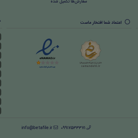
سفارش‌ها تکمیل شده
اعتماد شما افتخار ماست
info@betafile.ir
09917533371