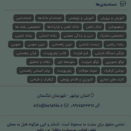
دسته‌بندی‌ها
آموزش و پرورش
آموزش و پژوهش
استخدام بانک‌ها
استخدامی
اینفوموشن
بانک تلفن
بانک تلفن و قراردادها
تخصصی رشته ها
تخصصی مشترک
دین و زندگی عمومی
رشته انسانی
رشته تجربی
رشته ریاضی
زیست شناسی
عربی راهنمایی
عربی عمومی
عمومی
فراگیر دستگاه اجرایی
فرم قرارداد
قالب پاورپوینت
قرآن راهنمایی
لوگو تصویری
لوگو تمپلیت
متوسطه اول
مقاله و تحقیق
موشن گرافیک
نمونه سوالات
پاورپوینت
پیام آسمانی راهنمایی
کارت های تجاری
کارورزی و اقدام پژوهی
گرافیک و طراحی
استان بوشهر - شهرستان تنگستان
info@betafile.ir
09917533371
تمامی حقوق برای سایت ما محفوظ است. انتشار و کپی هرگونه فایل‌ به معنای
نقض قوانین وب‌سایت بتافایل می باشد.