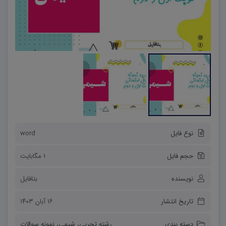
نوع فایل
word
حجم فایل
1 مگابایت
نویسنده
بتافایل
تاریخ انتشار
۱۶ آبان ۱۴۰۳
دسته بندی
رشته تجربی
،
شیمی
،
نمونه سوالات