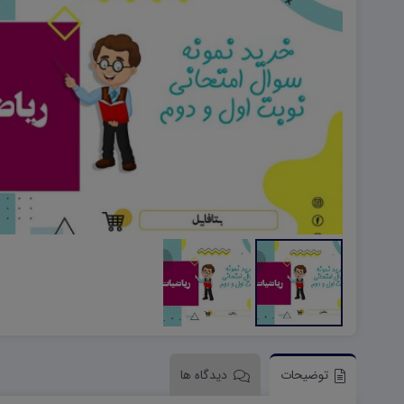
هویت اجتماعی W
تفکر و سواد رسانه ای D
تاریخ معاصر ایران W
آمادگی دفاعی ۱۰ D
آمادگی دفاعی دهم W
توضیحات
دیدگاه ها