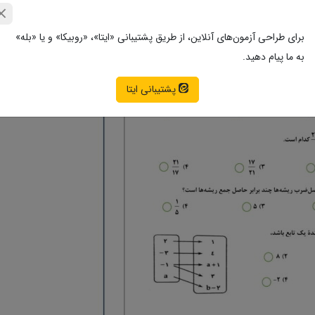
برای طراحی آزمون‌های آنلاین، از طریق پشتیبانی «ایتا»، «روبیکا» و یا «بله»
به ما پیام دهید.
پشتیبانی ایتا