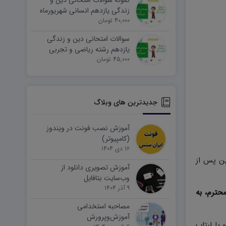
نمونه سوالات امتحانی دین و
زندگی یازدهم انسانی شهریورماه
۱۴۰۵ word
40,000 تومان
سوالات امتحانی دین و زندگی
یازدهم رشته ریاضی و تجربی
45,000 تومان
شهریورماه ۱۴۰۵ word
جدیدترین های وبلاگ
آموزش نصب فونت در ویندوز
(کامپیوتر)
۱۲ دی ۱۴۰۴
ین پس از
آموزش تصویری دانلود از
وب‌سایت بتافایل
۹ آذر ۱۴۰۴
حترم، به
مصاحبه استخدامی
آموزش‌وپرورش
وتر و یا لبتاب