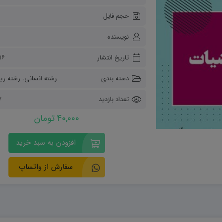
ریاضی و آمار
حجم فایل
دفاعی دهم
مدیریت خانواده
نویسنده
انسان و محیط زیست
هویت اجتماعی
تاریخ انتشار
۱۶ آبان ۴۰۳
تفکر و سواد رسانه ای
دسته بندی
رشته انسانی
،
رشته ری
تعداد بازدید
47
40,000 تومان
افزودن به سبد خرید
سفارش از واتساپ