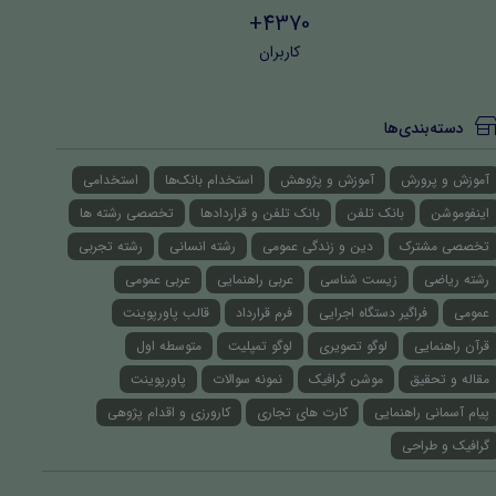
4370+
کاربران
دسته‌بندی‌ها
آموزش و پرورش
آموزش و پژوهش
استخدام بانک‌ها
استخدامی
اینفوموشن
بانک تلفن
بانک تلفن و قراردادها
تخصصی رشته ها
تخصصی مشترک
دین و زندگی عمومی
رشته انسانی
رشته تجربی
رشته ریاضی
زیست شناسی
عربی راهنمایی
عربی عمومی
عمومی
فراگیر دستگاه اجرایی
فرم قرارداد
قالب پاورپوینت
قرآن راهنمایی
لوگو تصویری
لوگو تمپلیت
متوسطه اول
مقاله و تحقیق
موشن گرافیک
نمونه سوالات
پاورپوینت
پیام آسمانی راهنمایی
کارت های تجاری
کارورزی و اقدام پژوهی
گرافیک و طراحی