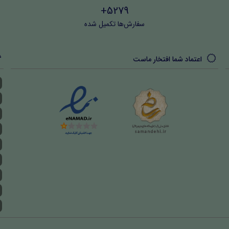
5279+
سفارش‌ها تکمیل شده
اعتماد شما افتخار ماست