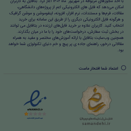
با اخذ مجوزهای مربوطه در شهریور ماه ۱۴۰۲ آغاز کرد. بتافایل به کاربران
بازخورد دانش‌آموزان و خودارزیابی معلم یا پژوهشگر ارائه شده
امکان می‌دهد که فایل های الکترونیکی اعم از پروژه‌های دانشگاهی،
مقالات، فرم‌ها و مستندات، نرم افزار، افزونه، اینفوموشن و موشن گرافیک
است. این بخش اهمیت می‌دهد که اقدام پژوهی یک فرآیند
و هرگونه فایل الکترونیکی دیگری را از طریق این سامانه برای خرید
زنده و مستمر است و صرفاً یک گزارش نیست. دانشجویان
انتخاب کنید. کاربران علاوه بر خرید فایل‌های ارزنده در بتافایل می توانند
در بخش ثبت سفارش، درخواست‌های خود را با ما در میان بگذارند.
آموزش و پرورش و فرهنگیان با استفاده از این روش می‌توانند
همچنین وب‌سایت بتافایل با ارائه آموزش‌های مختصر و مفید به همراه
پیشرفت دانش‌آموزان را مشاهده کنند و بر اساس آن
مقالاتی درخور، راهنمای جاده ی پر پیچ و خم دنیای تکنولوژی شما خواهد
بود.
بازنگری‌ها و اصلاحات لازم را انجام دهند.
اهمیت و سبک اقدام پژوهی
اعتماد شما افتخار ماست
تمامی روش‌ها و سبک‌های ارائه شده بر اساس اصول اقدام
پژوهی طراحی شده است. استفاده از تدریس فعال، بازی‌محور،
ابزار کمک‌آموزشی، فناوری آموزشی و مشارکت والدین، امکان
یادگیری عمیق و مؤثر را فراهم می‌کند. دسته‌بندی فصل‌ها و
زیرعنوان‌ها مسیر منطقی پژوهش را نشان می‌دهد و معلمان و
دانشجویان فرهنگیان می‌توانند آن را به راحتی در کلاس‌های