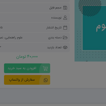
ریاضی و آمار
حجم فایل
دفاعی دهم
مدیریت خانواده
نویسنده
انسان و محیط زیست
هویت اجتماعی
تاریخ انتشار
۱۵ آبان ۴۰۳
تفکر و سواد رسانه ای
دسته بندی
علوم راهنمایی
،
نمو
تعداد بازدید
23
40,000 تومان
افزودن به سبد خرید
سفارش از واتساپ