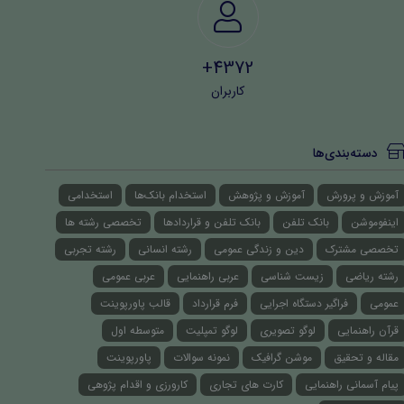
4372+
کاربران
دسته‌بندی‌ها
آموزش و پرورش
آموزش و پژوهش
استخدام بانک‌ها
استخدامی
اینفوموشن
بانک تلفن
بانک تلفن و قراردادها
تخصصی رشته ها
تخصصی مشترک
دین و زندگی عمومی
رشته انسانی
رشته تجربی
رشته ریاضی
زیست شناسی
عربی راهنمایی
عربی عمومی
عمومی
فراگیر دستگاه اجرایی
فرم قرارداد
قالب پاورپوینت
قرآن راهنمایی
لوگو تصویری
لوگو تمپلیت
متوسطه اول
مقاله و تحقیق
موشن گرافیک
نمونه سوالات
پاورپوینت
پیام آسمانی راهنمایی
کارت های تجاری
کارورزی و اقدام پژوهی