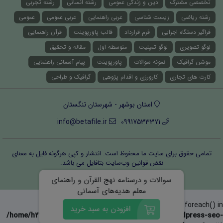
تخصصی مشترک
دین و زندگی عمومی
رشته انسانی
رشته تجربی
رشته ریاضی
زیست شناسی
عربی راهنمایی
عربی عمومی
عمومی
فراگیر دستگاه اجرایی
فرم قرارداد
قالب پاورپوینت
قرآن راهنمایی
لوگو تصویری
لوگو تمپلیت
متوسطه اول
مقاله و تحقیق
موشن گرافیک
نمونه سوالات
پاورپوینت
پیام آسمانی راهنمایی
کارت های تجاری
کارورزی و اقدام پژوهی
گرافیک و طراحی
استان بوشهر - شهرستان تنگستان
info@betafile.ir
09917533371
تمامی حقوق برای سایت ما محفوظ است. انتشار و کپی هرگونه فایل‌ به معنای
نقض قوانین وب‌سایت بتافایل می باشد.
قوانین و مقررات
درباره ما
تماس با ما
سوالات و درسنامه نهج القرآن و راهنمای
معلم هدیه‌های آسمانی
Warning
: Invalid argument supplied for foreach() in
افزودن به سبد خرید
/home/h232166/public_html/wp-content/plugins/wordpress-seo-