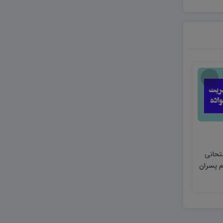
متحانی
م پسران