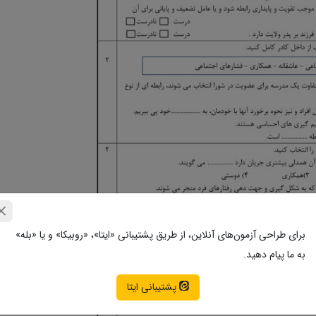
برای طراحی آزمون‌های آنلاین، از طریق پشتیبانی «ایتا»، «روبیکا» و یا «بله»
به ما پیام دهید.
پشتیبانی ایتا