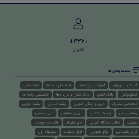
4370+
کاربران
دسته‌بندی‌ها
آموزش و پرورش
آموزش و پژوهش
استخدام بانک‌ها
استخدامی
اینفوموشن
بانک تلفن
بانک تلفن و قراردادها
تخصصی رشته ها
تخصصی مشترک
دین و زندگی عمومی
رشته انسانی
رشته تجربی
رشته ریاضی
زیست شناسی
عربی راهنمایی
عربی عمومی
عمومی
فراگیر دستگاه اجرایی
فرم قرارداد
قالب پاورپوینت
قرآن راهنمایی
لوگو تصویری
لوگو تمپلیت
متوسطه اول