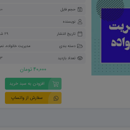
ریاضی و آمار
حجم فایل
80 کیلو
دفاعی دهم
مدیریت خانواده
نویسنده
انسان و محیط زیست
هویت اجتماعی
تاریخ انتشار
۲۹ شهریور ۱۴۰۲
تفکر و سواد رسانه ای
دسته بندی
مدیریت خانواده
،
نمو
تعداد بازدید
2663
40,000 تومان
افزودن به سبد خرید
سفارش از واتساپ