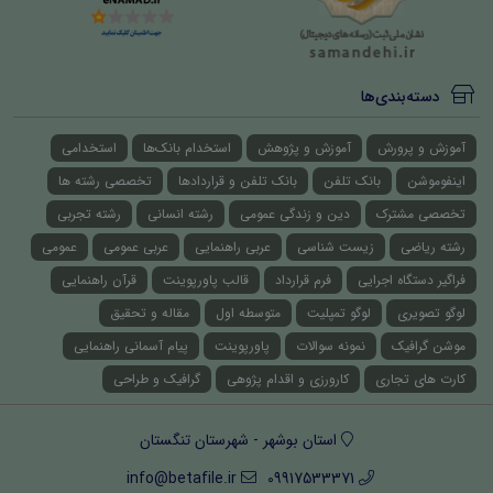
دسته‌بندی‌ها
آموزش و پرورش
آموزش و پژوهش
استخدام بانک‌ها
استخدامی
اینفوموشن
بانک تلفن
بانک تلفن و قراردادها
تخصصی رشته ها
تخصصی مشترک
دین و زندگی عمومی
رشته انسانی
رشته تجربی
رشته ریاضی
زیست شناسی
عربی راهنمایی
عربی عمومی
عمومی
فراگیر دستگاه اجرایی
فرم قرارداد
قالب پاورپوینت
قرآن راهنمایی
لوگو تصویری
لوگو تمپلیت
متوسطه اول
مقاله و تحقیق
موشن گرافیک
نمونه سوالات
پاورپوینت
پیام آسمانی راهنمایی
کارت های تجاری
کارورزی و اقدام پژوهی
گرافیک و طراحی
استان بوشهر - شهرستان تنگستان
info@betafile.ir
09917533371