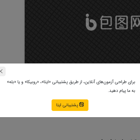
برای طراحی آزمون‌های آنلاین، از طریق پشتیبانی «ایتا»، «روبیکا» و یا «بله»
به ما پیام دهید.
پشتیبانی ایتا