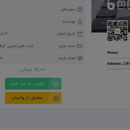
ریاضی و آمار
حجم فایل
دفاعی دهم
مدیریت خانواده
نویسنده
انسان و محیط زیست
هویت اجتماعی
تاریخ انتشار
۳۱ شهریور ۱۴۰۲
تفکر و سواد رسانه ای
دسته بندی
کارت های تجاری
،
گرافی
تعداد بازدید
2285
15,000 تومان
افزودن به سبد خرید
سفارش از واتساپ