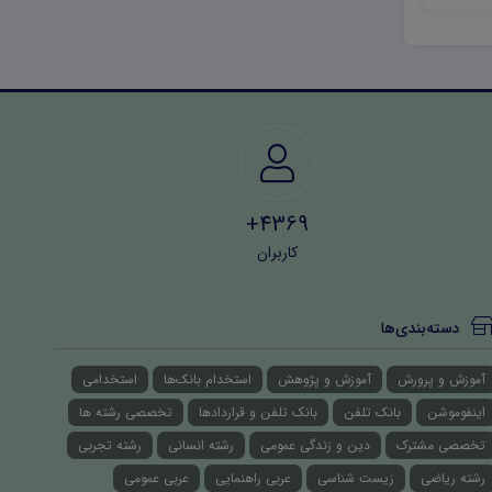
4369+
کاربران
دسته‌بندی‌ها
آموزش و پرورش
آموزش و پژوهش
استخدام بانک‌ها
استخدامی
اینفوموشن
بانک تلفن
بانک تلفن و قراردادها
تخصصی رشته ها
تخصصی مشترک
دین و زندگی عمومی
رشته انسانی
رشته تجربی
رشته ریاضی
زیست شناسی
عربی راهنمایی
عربی عمومی