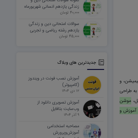
نمونه سوالات امتحانی دین و
زندگی یازدهم انسانی شهریورماه
۱۴۰۵ word
40,000 تومان
سوالات امتحانی دین و زندگی
یازدهم رشته ریاضی و تجربی
45,000 تومان
شهریورماه ۱۴۰۵ word
جدیدترین های وبلاگ
آموزش نصب فونت در ویندوز
یمیشن، و
(کامپیوتر)
 به طراحی
۱۲ دی ۱۴۰۴
کل،
موشن
آموزش تصویری دانلود از
وب‌سایت بتافایل
 آموزش و
۹ آذر ۱۴۰۴
مصاحبه استخدامی
آموزش‌وپرورش