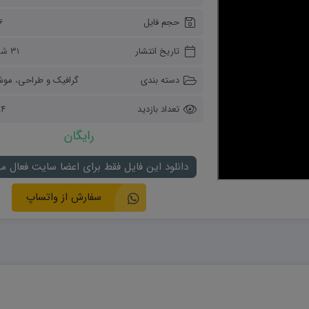
ریاضی و آمار
حجم فایل
46 م
دفاعی دهم
مدیریت خانواده
تاریخ انتشار
۳۱ شهریور ۱۴۰۲
انسان و محیط زیست
هویت اجتماعی
دسته بندی
گرافیک و طراحی
،
موش
تفکر و سواد رسانه ای
تعداد بازدید
284
رایگان
دانلود این فایل فقط برای اعضا سایت فعال م
سفارش از واتساپ