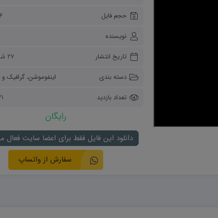
ریاضی و آمار
حجم فایل
74 م
دفاعی دهم
مدیریت خانواده
نویسنده
انسان و محیط زیست
هویت اجتماعی
تاریخ انتشار
۲۷ شهریور ۱۴۰۲
تفکر و سواد رسانه ای
دسته بندی
اینفوموشن
،
گرافیک و 
تعداد بازدید
531
رایگان
دانلود این فایل فقط برای اعضا سایت فعال م
سفارش از واتساپ