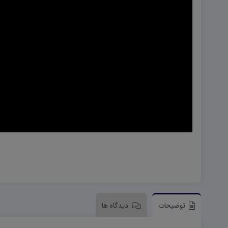
هویت اجتماعی W
تفکر و سواد رسانه ای D
تاریخ معاصر ایران W
آمادگی دفاعی ۱۰ D
آمادگی دفاعی دهم W
توضیحات
دیدگاه ها