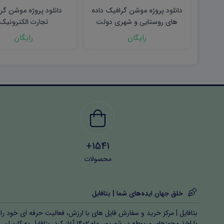
دانلود پروژه موشن گرافیک داده
دانلود پروژه موشن گر
های روستایی و شهری دولت
تجارت الکترونیک
رایگان
رایگان
1541+
محصولات
خلق جهان ایده‌های شما | بتافایل
بتافایل | مرکز خرید و سفارش فایل های با ارزش، فعالیت حرفه ای خود را
با اخذ مجوزهای مربوطه در شهریور ماه ۱۴۰۲ آغاز کرد. بتافایل به کاربران