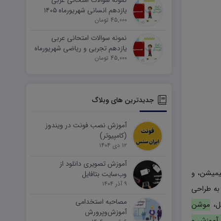
نمونه سوالات امتحانی عربی
یازدهم انسانی شهریورماه ۱۴۰۵
word
45,000 تومان
نمونه سوالات امتحانی عربی
یازدهم تجربی و ریاضی شهریورماه
۱۴۰۵ word
45,000 تومان
جدیدترین های وبلاگ
آموزش نصب فونت در ویندوز
(کامپیوتر)
۱۲ دی ۱۴۰۴
آموزش تصویری دانلود از
یمیشن، و
وب‌سایت بتافایل
۹ آذر ۱۴۰۴
 به طراحی
مصاحبه استخدامی
کل،
موشن
آموزش‌وپرورش
 آموزش و