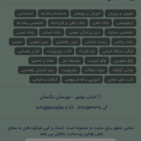
آموزش و پرورش
آموزش و پژوهش
استخدام بانک‌ها
استخدامی
اینفوموشن
بانک تلفن
بانک تلفن و قراردادها
تخصصی رشته ها
تخصصی مشترک
دین و زندگی عمومی
رشته انسانی
رشته تجربی
رشته ریاضی
زیست شناسی
عربی راهنمایی
عربی عمومی
عمومی
فراگیر دستگاه اجرایی
فرم قرارداد
قالب پاورپوینت
قرآن راهنمایی
لوگو تصویری
لوگو تمپلیت
متوسطه اول
مقاله و تحقیق
موشن گرافیک
نمونه سوالات
پاورپوینت
پیام آسمانی راهنمایی
کارت های تجاری
کارورزی و اقدام پژوهی
گرافیک و طراحی
استان بوشهر - شهرستان تنگستان
info@betafile.ir
09917533371
تمامی حقوق برای سایت ما محفوظ است. انتشار و کپی هرگونه فایل‌ به معنای
نقض قوانین وب‌سایت بتافایل می باشد.