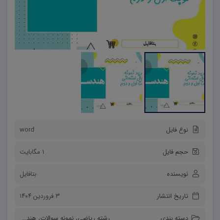
نوع فایل
word
حجم فایل
1 مگابایت
نویسنده
بتافایل
تاریخ انتشار
۳ فروردین ۱۴۰۴
دسته بندی
رشته ریاضی
،
نمونه سوالات
،
هندسه