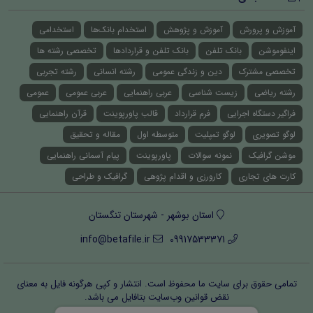
آموزش و پرورش
آموزش و پژوهش
استخدام بانک‌ها
استخدامی
اینفوموشن
بانک تلفن
بانک تلفن و قراردادها
تخصصی رشته ها
تخصصی مشترک
دین و زندگی عمومی
رشته انسانی
رشته تجربی
رشته ریاضی
زیست شناسی
عربی راهنمایی
عربی عمومی
عمومی
فراگیر دستگاه اجرایی
فرم قرارداد
قالب پاورپوینت
قرآن راهنمایی
لوگو تصویری
لوگو تمپلیت
متوسطه اول
مقاله و تحقیق
موشن گرافیک
نمونه سوالات
پاورپوینت
پیام آسمانی راهنمایی
کارت های تجاری
کارورزی و اقدام پژوهی
گرافیک و طراحی
استان بوشهر - شهرستان تنگستان
info@betafile.ir
09917533371
تمامی حقوق برای سایت ما محفوظ است. انتشار و کپی هرگونه فایل‌ به معنای
نقض قوانین وب‌سایت بتافایل می باشد.