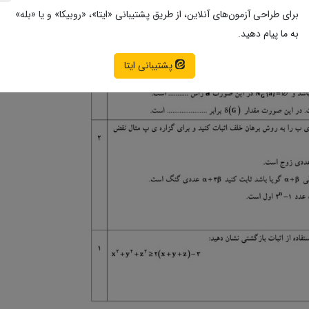
برای طراحی آزمون‌های آنلاین، از طریق پشتیبانی «ایتا»، «روبیکا» و یا «بله»
به ما پیام دهید.
پشتیبانی ایتا