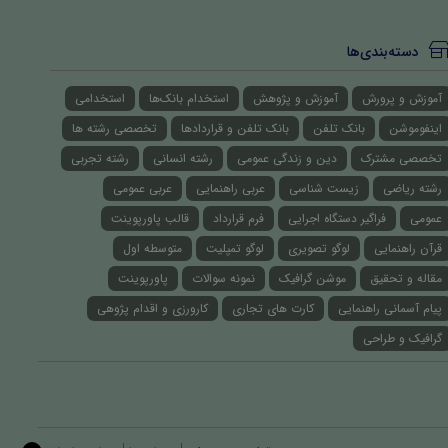
دسته‌بندی‌ها
آموزش و پرورش
آموزش و پژوهش
استخدام بانک‌ها
استخدامی
اینفوموشن
بانک تلفن
بانک تلفن و قراردادها
تخصصی رشته ها
تخصصی مشترک
دین و زندگی عمومی
رشته انسانی
رشته تجربی
رشته ریاضی
زیست شناسی
عربی راهنمایی
عربی عمومی
عمومی
فراگیر دستگاه اجرایی
فرم قرارداد
قالب پاورپوینت
قرآن راهنمایی
لوگو تصویری
لوگو تمپلیت
متوسطه اول
مقاله و تحقیق
موشن گرافیک
نمونه سوالات
پاورپوینت
پیام آسمانی راهنمایی
کارت های تجاری
کارورزی و اقدام پژوهی
گرافیک و طراحی