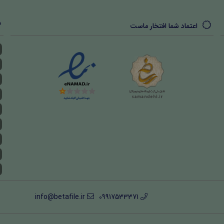
اعتماد شما افتخار ماست
info@betafile.ir
09917533371