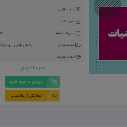
ریاضی و آمار
حجم فایل
دفاعی دهم
مدیریت خانواده
نویسنده
انسان و محیط زیست
هویت اجتماعی
تاریخ انتشار
۱۶ آبان ۴۰۳
تفکر و سواد رسانه ای
دسته بندی
رشته ریاضی
،
ریاضیات
تعداد بازدید
5
40,000 تومان
افزودن به سبد خرید
سفارش از واتساپ