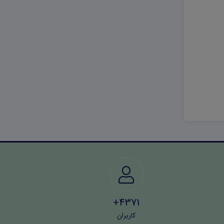
4371+
کاربران