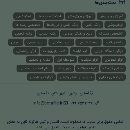
دسته‌بندی‌ها
آموزش و پرورش
آموزش و پژوهش
استخدام بانک‌ها
استخدامی
اینفوموشن
بانک تلفن
بانک تلفن و قراردادها
تخصصی رشته ها
تخصصی مشترک
دین و زندگی عمومی
رشته انسانی
رشته تجربی
رشته ریاضی
زیست شناسی
عربی راهنمایی
عربی عمومی
عمومی
فراگیر دستگاه اجرایی
فرم قرارداد
قالب پاورپوینت
قرآن راهنمایی
لوگو تصویری
لوگو تمپلیت
متوسطه اول
مقاله و تحقیق
موشن گرافیک
نمونه سوالات
پاورپوینت
پیام آسمانی راهنمایی
کارت های تجاری
کارورزی و اقدام پژوهی
گرافیک و طراحی
استان بوشهر - شهرستان تنگستان
info@betafile.ir
09917533371
تمامی حقوق برای سایت ما محفوظ است. انتشار و کپی هرگونه فایل‌ به معنای
نقض قوانین وب‌سایت بتافایل می باشد.