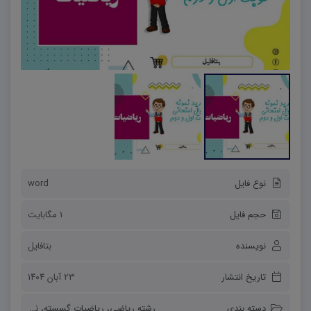
نوع فایل
word
حجم فایل
1 مگابایت
نویسنده
بتافایل
تاریخ انتشار
۲۳ آبان ۱۴۰۴
دسته بندی
رشته ریاضی
،
ریاضیات گسسته
،
نمونه سوالات