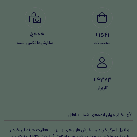
5324+
1541+
محصولات
سفارش‌ها تکمیل شده
4373+
کاربران
خلق جهان ایده‌های شما | بتافایل
بتافایل | مرکز خرید و سفارش فایل های با ارزش، فعالیت حرفه ای خود را
با اخذ مجوزهای مربوطه در شهریور ماه ۱۴۰۲ آغاز کرد. بتافایل به کاربران