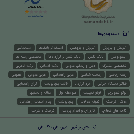
دسته‌بندی‌ها
آموزش و پرورش
آموزش و پژوهش
استخدام بانک‌ها
استخدامی
اینفوموشن
بانک تلفن
بانک تلفن و قراردادها
تخصصی رشته ها
تخصصی مشترک
دین و زندگی عمومی
رشته انسانی
رشته تجربی
رشته ریاضی
زیست شناسی
عربی راهنمایی
عربی عمومی
عمومی
فراگیر دستگاه اجرایی
فرم قرارداد
قالب پاورپوینت
قرآن راهنمایی
لوگو تصویری
لوگو تمپلیت
متوسطه اول
مقاله و تحقیق
موشن گرافیک
نمونه سوالات
پاورپوینت
پیام آسمانی راهنمایی
کارت های تجاری
کارورزی و اقدام پژوهی
گرافیک و طراحی
استان بوشهر - شهرستان تنگستان