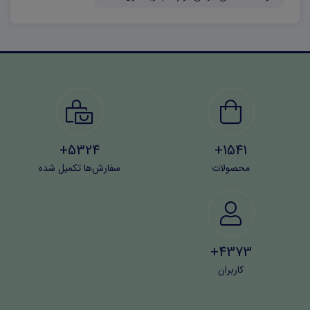
5324+
1541+
محصولات
سفارش‌ها تکمیل شده
4373+
کاربران