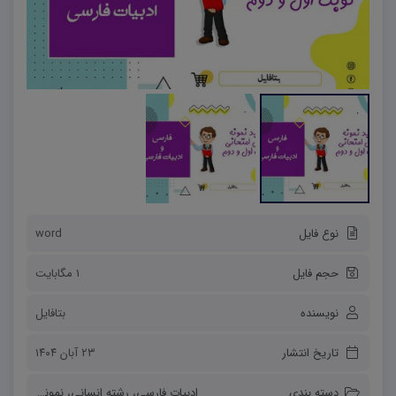
نوع فایل
word
حجم فایل
1 مگابایت
نویسنده
بتافایل
تاریخ انتشار
۲۳ آبان ۱۴۰۴
دسته بندی
ادبیات فارسی
،
رشته انسانی
،
نمونه سوالات