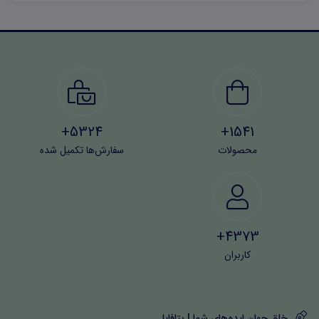
5324+
1541+
محصولات
سفارش‌ها تکمیل شده
4373+
کاربران
خلق جهان ایده‌های شما | بتافایل