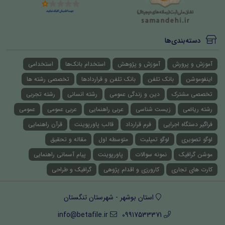
دسته‌بندی‌ها
آموزش و پرورش
آموزش و پژوهش
استخدام بانک‌ها
استخدامی
اینفوموشن
بانک تلفن
بانک تلفن و قراردادها
تخصصی رشته ها
تخصصی مشترک
دین و زندگی عمومی
رشته انسانی
رشته تجربی
رشته ریاضی
زیست شناسی
عربی راهنمایی
عربی عمومی
عمومی
فراگیر دستگاه اجرایی
فرم قرارداد
قالب پاورپوینت
قرآن راهنمایی
لوگو تصویری
لوگو تمپلیت
متوسطه اول
مقاله و تحقیق
موشن گرافیک
نمونه سوالات
پاورپوینت
پیام آسمانی راهنمایی
کارت های تجاری
کارورزی و اقدام پژوهی
گرافیک و طراحی
استان بوشهر - شهرستان تنگستان
info@betafile.ir
09917533371